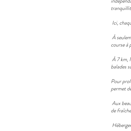
indépenda
tranquill
Ici, chaq
À seulemen
course à 
À 7 km, N
balades su
Pour prolo
permet de 
Aux beaux
de fraîche
Hébergeme