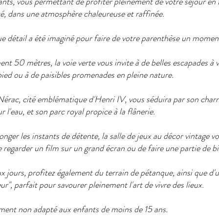
nts, vous permettant de profiter pleinement de votre séjour en 
ité, dans une atmosphère chaleureuse et raffinée.
ue détail a été imaginé pour faire de votre parenthèse un momen
t 50 mètres, la voie verte vous invite à de belles escapades à vé
pied ou à de paisibles promenades en pleine nature.
érac, cité emblématique d'Henri IV, vous séduira par son char
r l'eau, et son parc royal propice à la flânerie.
nger les instants de détente, la salle de jeux au décor vintage v
regarder un film sur un grand écran ou de faire une partie de bil
 jours, profitez également du terrain de pétanque, ainsi que d'u
ur", parfait pour savourer pleinement l'art de vivre des lieux.
nt non adapté aux enfants de moins de 15 ans.