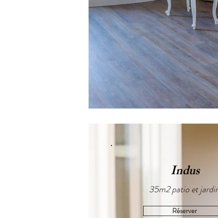
Indus
35m2 patio et jardin
Réserver