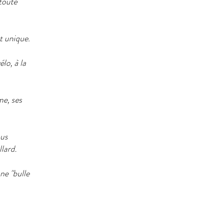
toute
t unique.
lo, à la
me, ses
ous
lard.
ne "bulle