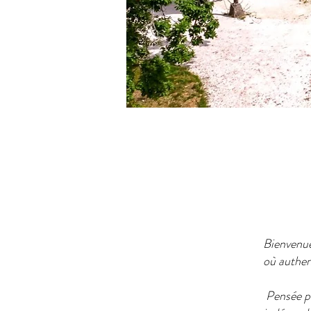
Bienvenue
où authent
Pensée po